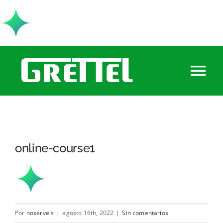
Saltar
al
contenido
Tog
Nav
Empresa
Mesa
online-course1
Cama
Baño
Por
noserveis
|
agosto 16th, 2022
|
Sin comentarios