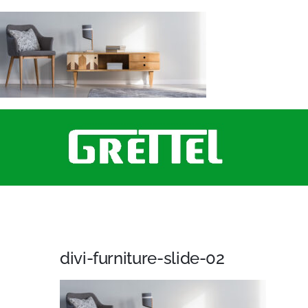
Saltar
al
contenido
divi-furniture-slide-02