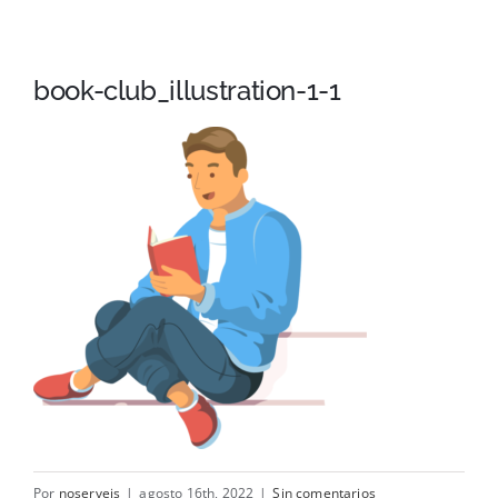
Nav
Mesa
book-club_illustration-1-1
Cama
Baño
Contacto
Por
noserveis
|
agosto 16th, 2022
|
Sin comentarios