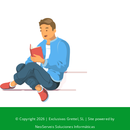
© Copyright 2026 | Exclusivas Grettel, SL | Site powered by
NeoServeis Soluciones Informáticas